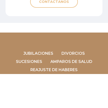
CONTACTANOS
JUBILACIONES
DIVORCIOS
SUCESIONES
AMPAROS DE SALUD
REAJUSTE DE HABERES
OTROS SERVICIOS
EL ESTUDIO
facebook
youtube
instagram
whatsapp
email